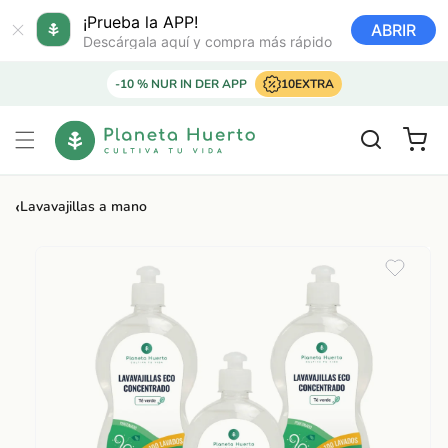
Ir
directamente
¡Prueba la APP!
ABRIR
al contenido
Descárgala aquí y compra más rápido
-10 % NUR IN DER APP
10EXTRA
Carrito
‹
Lavavajillas a mano
Ir
directamente
a la
información
del producto