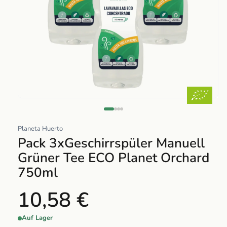
Abrir
elemento
multimedia
Planeta Huerto
1
Pack 3xGeschirrspüler Manuell
en
Grüner Tee ECO Planet Orchard
una
750ml
ventana
modal
10,58 €
Auf Lager