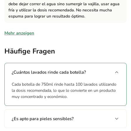
debe dejar correr el agua sino sumergir la vajilla, usar agua
fría y utilizar la dosis recomendada. No necesita mucha
espuma para lograr un resultado óptimo.
Zusammensetzung
Mehr anzeigen
Contiene otros ingredientes entre el 30% y menos del 15% de
tensioactivos aniónicos, menos del 5% de tensioactivos no
Häufige Fragen
iónicos y menos del 5% de tensioactivos anfóteros. Perfume.
Contiene: 1-propanamina, 3-amino-N-[2(aminometil)-N, N-
dimetil, N, coco alq. derivados, hidroxietil y sales, mezclas.
¿Cuántos lavados rinde cada botella?
Hinweise
Cada botella de 750ml rinde hasta 100 lavados utilizando
la dosis recomendada, lo que lo convierte en un producto
Provoca irritación ocular grave. No ingerir. Mantener fuera del
muy concentrado y económico.
alcance de los niños. EN CASO DE CONTACTO CON LOS
OJOS: enjuagar con agua cuidadosamente durante varios
minutos. Quitar las lentes de contacto cuando estén presentes
¿Es apto para pieles sensibles?
y pueda hacerse con facilidad. Proseguir con el lavado. Si la
irritación ocular persiste: Consultar a un médico. Eliminar el