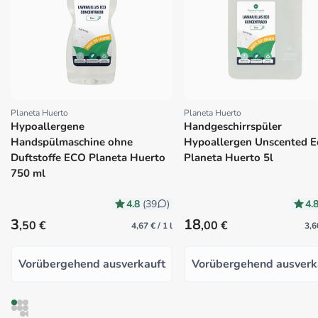
Planeta Huerto
Planeta Huerto
Proveedor:
Proveedor:
Hypoallergene
Handgeschirrspüler
Handspülmaschine ohne
Hypoallergen Unscented E
Duftstoffe ECO Planeta Huerto
Planeta Huerto 5l
750 ml
4.8
4.
(39
)
Precio habitual
Precio habitual
3
18
,50 €
,00 €
4,67 € / 1 l
3,6
Vorübergehend ausverkauft
Vorübergehend ausverk