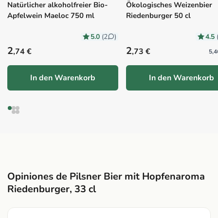
Natürlicher alkoholfreier Bio-
Ökologisches Weizenbier
Apfelwein Maeloc 750 ml
Riedenburger 50 cl
5.0
4.5
(2
)
Precio habitual
Precio habitual
2
2
,74 €
,73 €
5,4
In den Warenkorb
In den Warenkorb
Opiniones de Pilsner Bier mit Hopfenaroma
Riedenburger, 33 cl