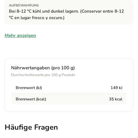
AUFBEWAHRUNG
Bei 8-12 °C kühl und dunkel lagern. (Conservar entre 8-12
°C en lugar fresco y oscuro.)
Zutaten
Mehr anzeigen
Agua, Malta de cebada*, Lúpulo*, Levadura* (*de agricultura
ecológica) / Wasser, Gerstenmalz*, Hopfen*, Hefe* (*aus
Bioland Anbau)
Nährwertangaben (pro 100 g)
Allergene
Durchschnittswerte pro 100 g Produkt
Enthält:
Contiene CEBADA malteada (gluten).
Brennwert (kJ)
149 kJ
Brennwert (kcal)
35 kcal
Hinweise
Alk. 4,7 % vol. Bei 8-12 °C kühl und dunkel lagern. Mehrweg
Flasche.
Häufige Fragen