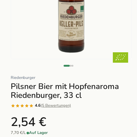
Abrir
elemento
multimedia
Riedenburger
1
Pilsner Bier mit Hopfenaroma
en
Riedenburger, 33 cl
una
ventana
4.6
(5 Bewertungen)
modal
2,54 €
7,70 €/L
·
Auf Lager