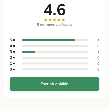
4.6
5 opiniones verificadas
5
★
4
4
★
0
3
★
1
2
★
0
1
★
0
0
★
0
Escribir opinión