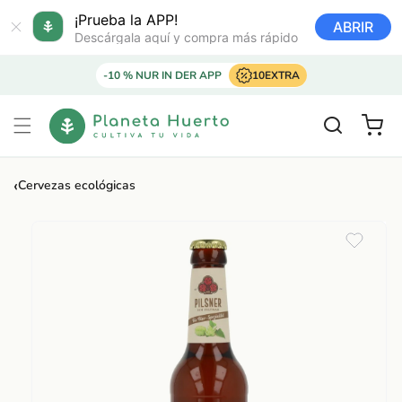
Ir
directamente
¡Prueba la APP!
ABRIR
al contenido
Descárgala aquí y compra más rápido
-10 % NUR IN DER APP
10EXTRA
Carrito
‹
Cervezas ecológicas
Ir
directamente
a la
información
del producto