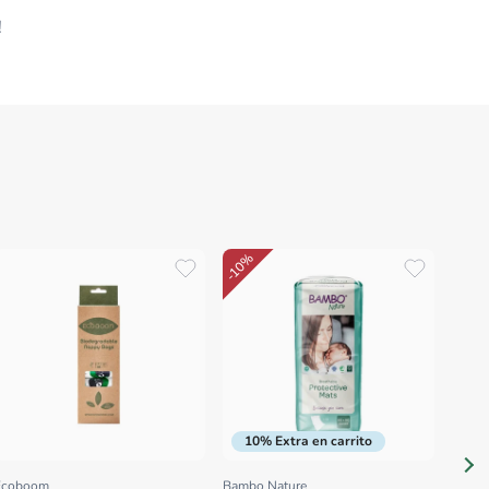
!
-
-10%
-20%
ASALV
Prov
One 
von 
10% Extra en carrito
Ecoboom
Bambo Nature