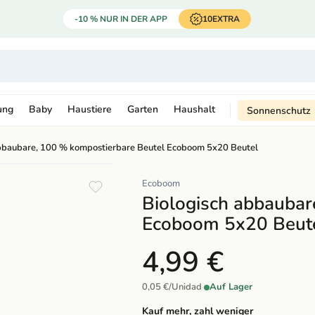
-10 % NUR IN DER APP
10EXTRA
ung
Baby
Haustiere
Garten
Haushalt
Sonnenschutz
abbaubare, 100 % kompostierbare Beutel Ecoboom 5x20 Beutel
Ecoboom
Biologisch abbaubar
Ecoboom 5x20 Beut
4,99 €
0,05 €/Unidad
·
Auf Lager
Kauf mehr, zahl weniger