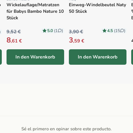
Proveedor:
Proveedor:
o
Wickelauflage/Matratzen
Einweg-Windelbeutel Naty
für Babys Bambo Nature 10
50 Stück
Stück
5.0
4.5
(1
)
(15
)
9,52 €
3,90 €
)
8
3
,61 €
,59 €
In den Warenkorb
In den Warenkorb
Sé el primero en opinar sobre este producto.