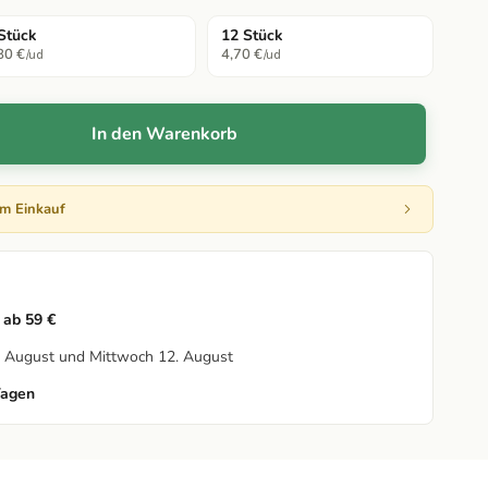
Stück
12 Stück
80 €
4,70 €
/ud
/ud
In den Warenkorb
em Einkauf
 ab 59 €
1. August und Mittwoch 12. August
Tagen