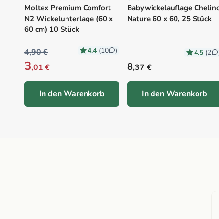
Proveedor:
Proveedor:
Moltex Premium Comfort
Babywickelauflage Chelin
N2 Wickelunterlage (60 x
Nature 60 x 60, 25 Stück
60 cm) 10 Stück
4.4
(10
)
4,90 €
4.5
(2
3
Precio habitual
8
,01 €
,37 €
In den Warenkorb
In den Warenkorb