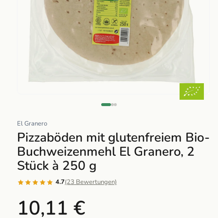
Abrir
elemento
multimedia
El Granero
1
Pizzaböden mit glutenfreiem Bio-
en
Buchweizenmehl El Granero, 2
una
Stück à 250 g
ventana
modal
4.7
(23 Bewertungen)
10,11 €