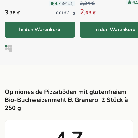
4.
3,24 €
4.7
(91
)
2
Precio habitual
3
,98 €
,63 €
0,01 € / 1 g
In den Warenkorb
In den Warenkorb
Opiniones de Pizzaböden mit glutenfreiem
Bio-Buchweizenmehl El Granero, 2 Stück à
250 g