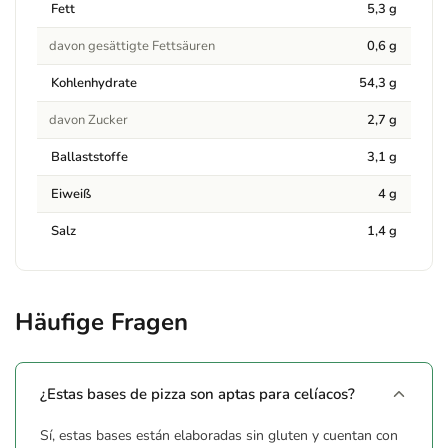
Fett
5,3 g
davon gesättigte Fettsäuren
0,6 g
Kohlenhydrate
54,3 g
davon Zucker
2,7 g
Ballaststoffe
3,1 g
Eiweiß
4 g
Salz
1,4 g
Häufige Fragen
¿Estas bases de pizza son aptas para celíacos?
Sí, estas bases están elaboradas sin gluten y cuentan con