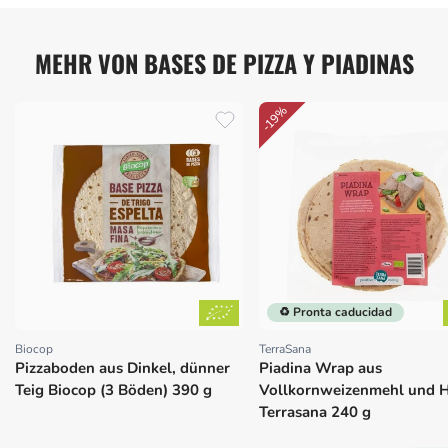
MEHR VON BASES DE PIZZA Y PIADINAS
-19%
♻️ Pronta caducidad
Biocop
TerraSana
Proveedor:
Proveedor:
Pizzaboden aus Dinkel, dünner
Piadina Wrap aus
Teig Biocop (3 Böden) 390 g
Vollkornweizenmehl und H
Terrasana 240 g