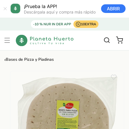
Ir
directamente
¡Prueba la APP!
ABRIR
al contenido
Descárgala aquí y compra más rápido
-10 % NUR IN DER APP
10EXTRA
Carrito
‹
Bases de Pizza y Piadinas
Ir
directamente
a la
información
del producto