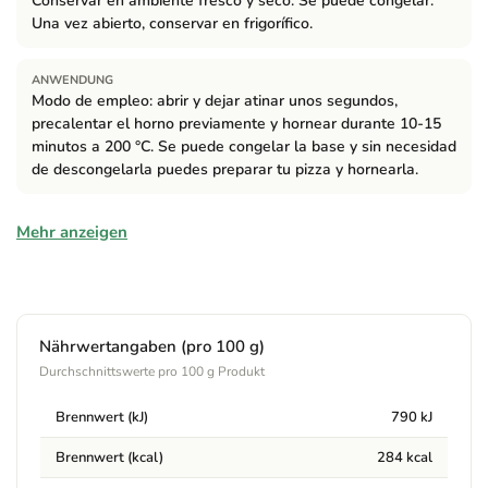
Conservar en ambiente fresco y seco. Se puede congelar.
Una vez abierto, conservar en frigorífico.
ANWENDUNG
Modo de empleo: abrir y dejar atinar unos segundos,
precalentar el horno previamente y hornear durante 10-15
minutos a 200 °C. Se puede congelar la base y sin necesidad
de descongelarla puedes preparar tu pizza y hornearla.
Zutaten
Mehr anzeigen
Agua, almidón de tapioca*, harina de trigo sarraceno* (16%),
harina de arroz*, aceite de girasol*, levadura, sirope de agave*,
sal, fermentos naturales, psyllium*, espesante: goma xantana
y gasificante: bicarbonato sódico. (*) De cultivo ecológico.
Nährwertangaben (pro 100 g)
Durchschnittswerte pro 100 g Produkt
Brennwert (kJ)
790 kJ
Brennwert (kcal)
284 kcal