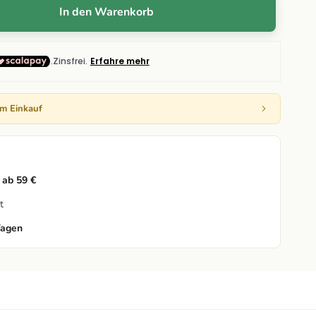
In den Warenkorb
em Einkauf
 ab 59 €
t
Tagen