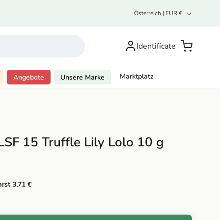
L
Österreich | EUR €
a
n
Inicia
d
sesión o
Carrito
Identifícate
/
R
regístrate
e
g
Marktplatz
Angebote
Unsere Marke
i
o
n
SF 15 Truffle Lily Lolo 10 g
rst 3,71 €