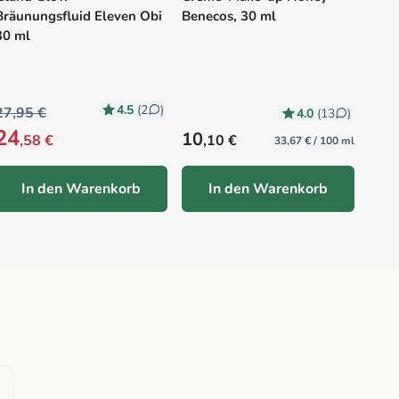
Bräunungsfluid Eleven Obi
Benecos, 30 ml
30 ml
4.5
(2
)
27,95 €
4.0
(13
)
24
Precio habitual
Prec
10
25
,58 €
,10 €
,
33,67 € / 100 ml
In den Warenkorb
In den Warenkorb