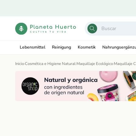
Ir
directamente
al contenido
Lebensmittel
Reinigung
Kosmetik
Nahrungsergänz
Inicio
›
Cosmética e Higiene Natural
›
Maquillaje Ecológico
›
Maquillaje 
Ir
directamente
Abrir
a la
−20%
elemento
información
multimedia
del producto
1
en
una
ventana
modal