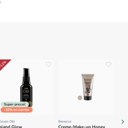
.
-12%
Dr Ha
Prov
Make
Almo
ml
Super precio!
-10% en carrito
leven Obi
Benecos
Proveedor:
Proveedor:
Island Glow
Creme-Make-up Honey