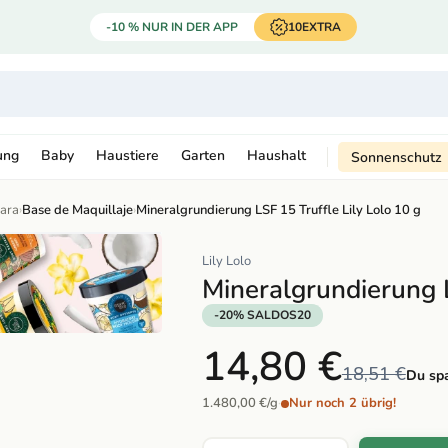
-10 % NUR IN DER APP
10EXTRA
ung
Baby
Haustiere
Garten
Haushalt
Sonnenschutz
Cara
›
Base de Maquillaje
›
Mineralgrundierung LSF 15 Truffle Lily Lolo 10 g
Lily Lolo
Mineralgrundierung L
-20% SALDOS20
14,80 €
18,51 €
Du spa
1.480,00 €/g
·
Nur noch 2 übrig!