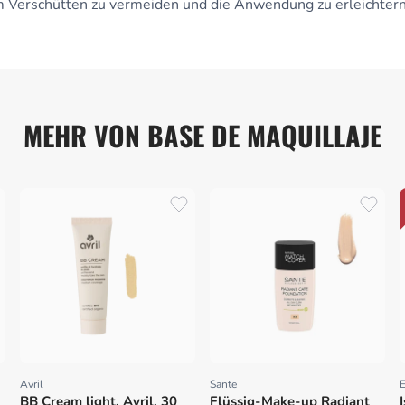
um Verschütten zu vermeiden und die Anwendung zu erleichtern
MEHR VON BASE DE MAQUILLAJE
Avril
Sante
E
Proveedor:
Proveedor:
BB Cream light, Avril, 30
Flüssig-Make-up Radiant