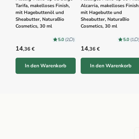
Tarifa, makelloses Finish,
Alcarria, makelloses Finish
mit Hagebuttenöl und
mit Hagebutte und
Sheabutter, NaturaBio
Sheabutter, NaturaBio
Cosmetics, 30 ml
Cosmetics, 30 ml
5.0
5.0
(2
)
(1
Precio habitual
Precio habitual
14
14
,36 €
,36 €
In den Warenkorb
In den Warenkorb