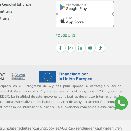
n Geschäftskunden
VERFÜGBAR IM
Google Play
mit uns
t uns
JETZT BEI
App Store
FOLGE UNS
ipado en el “Programa de Ayudas para apoyar la estrategia y acción
omunitat Valenciana 2025”, y ha contado con el apoyo del IVACE y con la
DER. La finalidad de este apoyo es contribuir al desarrollo internacional de
sultoría especializada, incluido el servicio de apoyo o acompañamiento por
del proceso de internacionalización. La subvención concedida a este proyecto
ssum
Datenschutzerklärung
Cookies
AGB
Rücksendungen
Kauf widerrufen