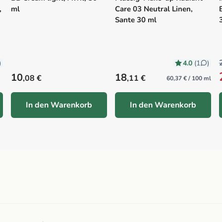
,
ml
Care 03 Neutral Linen,
Sante 30 ml
4.0
)
(1
)
Precio habitual
Precio habitual
10
18
,08 €
,11 €
60,37 € / 100 ml
In den Warenkorb
In den Warenkorb