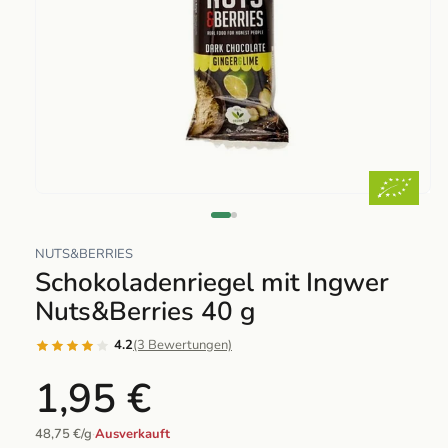
Abrir
elemento
multimedia
NUTS&BERRIES
1
Schokoladenriegel mit Ingwer
en
Nuts&Berries 40 g
una
ventana
4.2
(3 Bewertungen)
modal
1,95 €
48,75 €/g
·
Ausverkauft