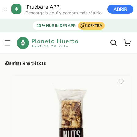
Ir
directamente
¡Prueba la APP!
ABRIR
al contenido
Descárgala aquí y compra más rápido
-10 % NUR IN DER APP
10EXTRA
Carrito
‹
Barritas energéticas
Ir
directamente
a la
información
del producto