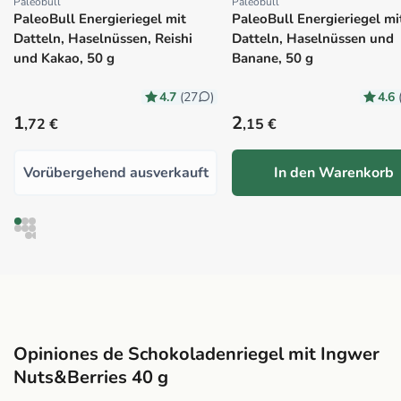
Paleobull
Paleobull
Proveedor:
Proveedor:
PaleoBull Energieriegel mit
PaleoBull Energieriegel mi
Datteln, Haselnüssen, Reishi
Datteln, Haselnüssen und
und Kakao, 50 g
Banane, 50 g
4.7
4.6
(27
)
Precio habitual
Precio habitual
1
2
,72 €
,15 €
Vorübergehend ausverkauft
In den Warenkorb
Opiniones de Schokoladenriegel mit Ingwer
Nuts&Berries 40 g