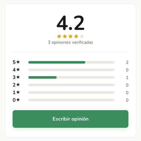
4.2
3 opiniones verificadas
5
★
2
4
★
0
3
★
1
2
★
0
1
★
0
0
★
0
Escribir opinión