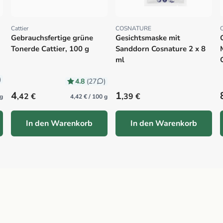
Cattier
COSNATURE
C
Proveedor:
Proveedor:
Gebrauchsfertige grüne
Gesichtsmaske mit
Tonerde Cattier, 100 g
Sanddorn Cosnature 2 x 8
ml
)
4.8
(27
)
Precio habitual
Precio habitual
4
1
,42 €
,39 €
kg
4,42 € / 100 g
In den Warenkorb
In den Warenkorb