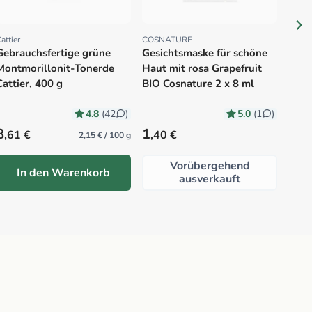
attier
COSNATURE
Proveedor:
Proveedor:
Gebrauchsfertige grüne
Gesichtsmaske für schöne
Montmorillonit-Tonerde
Haut mit rosa Grapefruit
Cattier, 400 g
BIO Cosnature 2 x 8 ml
4.8
5.0
(42
)
(1
)
Precio habitual
Precio habitual
Prec
8
1
3
,61 €
,40 €
,4
2,15 € / 100 g
Vorübergehend
In den Warenkorb
ausverkauft