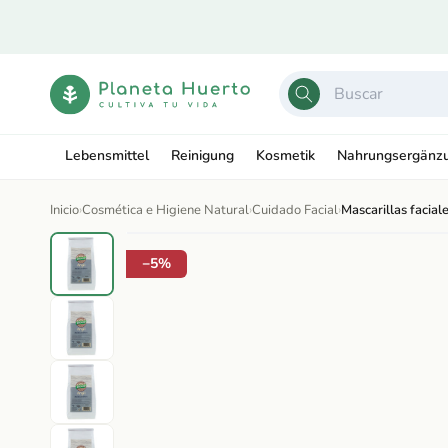
Ir
directamente
al contenido
Lebensmittel
Reinigung
Kosmetik
Nahrungsergänz
Inicio
›
Cosmética e Higiene Natural
›
Cuidado Facial
›
Mascarillas facial
Ir
directamente
Abrir
a la
−5%
elemento
información
multimedia
del producto
1
en
una
ventana
modal