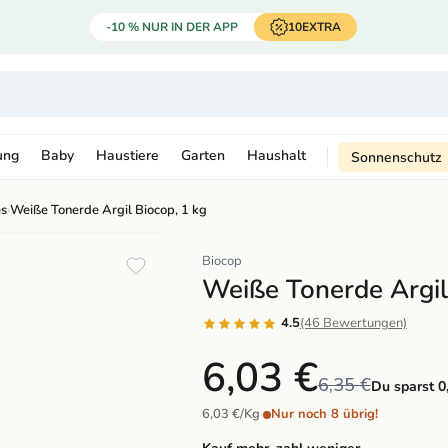
-10 % NUR IN DER APP
10EXTRA
ung
Baby
Haustiere
Garten
Haushalt
Sonnenschutz
es
›
Weiße Tonerde Argil Biocop, 1 kg
Biocop
Weiße Tonerde Argil
4.5
(46 Bewertungen)
6,03 €
6,35 €
Du sparst 0
6,03 €/Kg
·
Nur noch 8 übrig!