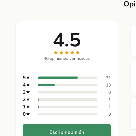
Opi
4.5
46 opiniones verificadas
5
★
31
4
★
13
3
★
0
2
★
1
1
★
1
0
★
0
Escribir opinión