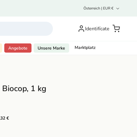
L
Österreich | EUR €
a
n
Inicia
d
sesión o
Carrito
Identifícate
/
R
regístrate
e
g
Marktplatz
Angebote
Unsere Marke
i
o
n
 Biocop, 1 kg
,32 €