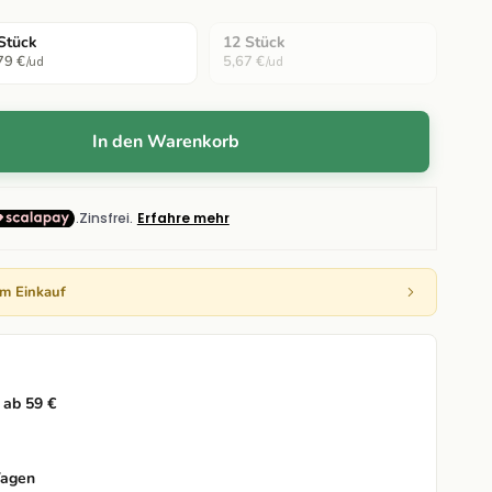
Stück
12 Stück
79 €
5,67 €
/ud
/ud
In den Warenkorb
em Einkauf
 ab 59 €
Tagen