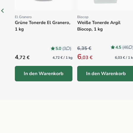
El Granero
Biocop
Proveedor:
Proveedor:
Grüne Tonerde El Granero,
Weiße Tonerde Argil
1 kg
Biocop, 1 kg
4.5
(46
6,35 €
5.0
(3
)
6
Precio habitual
4
,72 €
,03 €
4,72 € / 1 kg
6,03 € / 1 
In den Warenkorb
In den Warenkorb