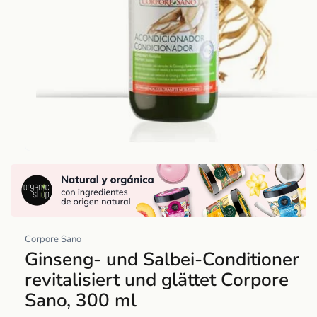
Abrir
elemento
multimedia
1
en
una
Corpore Sano
ventana
Ginseng- und Salbei-Conditioner
modal
revitalisiert und glättet Corpore
Sano, 300 ml