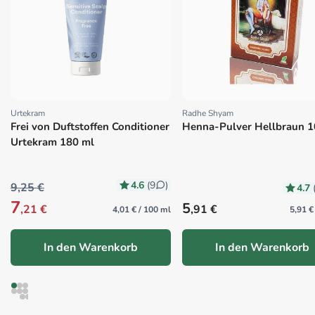
Urtekram
Radhe Shyam
Proveedor:
Proveedor:
Frei von Duftstoffen Conditioner
Henna-Pulver Hellbraun 1
Urtekram 180 ml
4.6
(9
)
9,25 €
4.7
7
Precio habitual
5
,21 €
,91 €
4,01 € / 100 ml
5,91 €
In den Warenkorb
In den Warenkorb