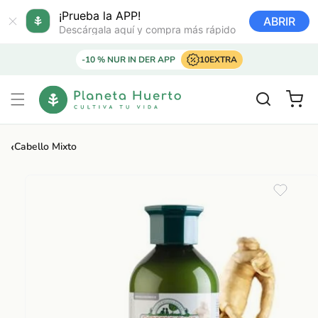
Ir
directamente
¡Prueba la APP!
ABRIR
al contenido
Descárgala aquí y compra más rápido
-10 % NUR IN DER APP
10EXTRA
Carrito
‹
Cabello Mixto
Ir
directamente
a la
información
del producto