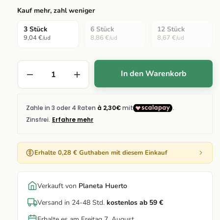
Kauf mehr, zahl weniger
3 Stück
6 Stück
12 Stück
9,04 €
8,86 €
8,67 €
/ud
/ud
/ud
In den Warenkorb
Erhalte 0,28 € Guthaben mit diesem Einkauf
Verkauft von
Planeta Huerto
Versand in 24-48 Std.
kostenlos ab 59 €
Erhalte es am Freitag 7. August