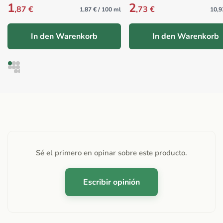
1
2
,87 €
,73 €
1,87 € / 100 ml
10,92
In den Warenkorb
In den Warenkorb
Sé el primero en opinar sobre este producto.
Escribir opinión