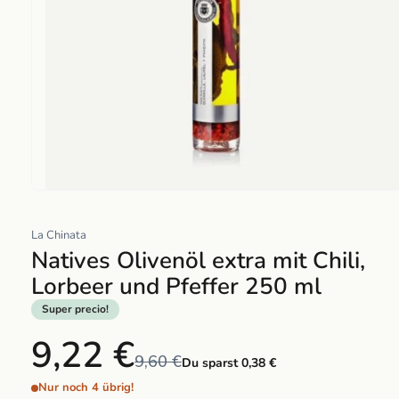
Abrir
elemento
La Chinata
multimedia
Natives Olivenöl extra mit Chili,
1
en
Lorbeer und Pfeffer 250 ml
una
Super precio!
ventana
modal
9,22 €
9,60 €
Du sparst 0,38 €
Nur noch 4 übrig!