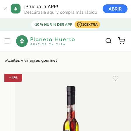
Ir
directamente
¡Prueba la APP!
ABRIR
al contenido
Descárgala aquí y compra más rápido
-10 % NUR IN DER APP
10EXTRA
Carrito
‹
Aceites y vinagres gourmet
Ir
directamente
a la
−4%
información
del producto